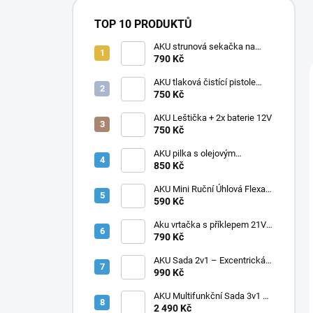
TOP 10 PRODUKTŮ
AKU strunová sekačka na
trávu, křovinořez + 2x baterie
790 Kč
21V
AKU tlaková čistící pistole
vapka + 2 baterie
750 Kč
AKU Leštička + 2x baterie 12V
750 Kč
AKU pilka s olejovým
mazáním, 2x baterie, 1× Řetěz,
850 Kč
kufr
AKU Mini Ruční Úhlová Flexa
Bruska 76 mm 12V + 2x
590 Kč
Baterie
Aku vrtačka s příklepem 21V +
2 baterie v kufříku
790 Kč
AKU Sada 2v1 – Excentrická
Leštička 12V + Mini Úhlová
990 Kč
Bruska 76 mm | 4 Baterie v
Balení
AKU Multifunkční Sada 3v1 –
Tlaková myčka + Mini pila +
2 490 Kč