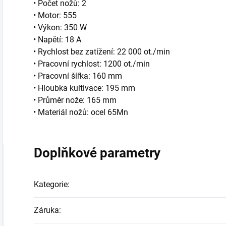
• Počet nožů: 2
• Motor: 555
• Výkon: 350 W
• Napětí: 18 A
• Rychlost bez zatížení: 22 000 ot./min
• Pracovní rychlost: 1200 ot./min
• Pracovní šířka: 160 mm
• Hloubka kultivace: 195 mm
• Průměr nože: 165 mm
• Materiál nožů: ocel 65Mn
Doplňkové parametry
Kategorie
:
Záruka
: