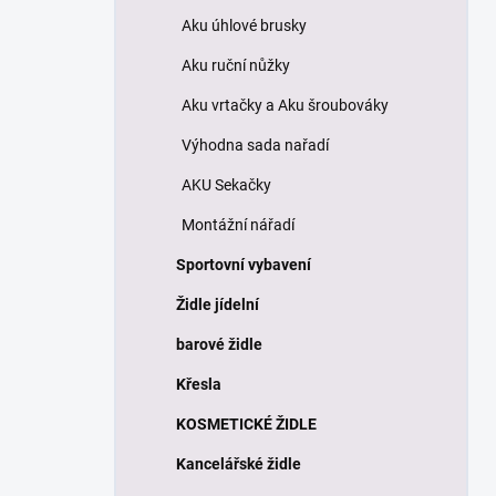
n
Aku úhlové brusky
í
p
Aku ruční nůžky
a
n
Aku vrtačky a Aku šroubováky
e
Výhodna sada nařadí
l
AKU Sekačky
Montážní nářadí
Sportovní vybavení
Židle jídelní
barové židle
Křesla
KOSMETICKÉ ŽIDLE
Kancelářské židle