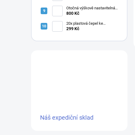
Zahradní nůžky 4× baterie
Otočná výškově nastavitelná
stolička s opěrkou, černá PU
800 Kč
20x plastová čepel ke
křovinořezu
299 Kč
Náš expediční sklad