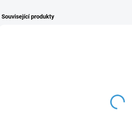
Související produkty
NOVINKA
VÍCE ZA MÉNĚ
VÍC
E3118
3157E
AKCE
VÍCE ZA MÉNĚ
SKLADEM, DO 2 DNŮ
SKLADEM, DO 2 DNŮ
S
U VÁS
U VÁS
(>5 KS)
(>5 KS)
Akumulátorové
NAKIDA
G
nůžky na živý
úhlová bruska
s
plot + 2 baterie
125mm 710W
d
+ příslušenství
1 990 Kč
690 Kč