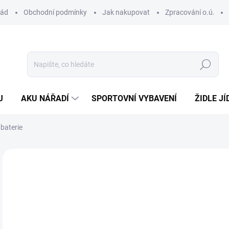
řád
Obchodní podmínky
Jak nakupovat
Zpracování o.ú.
Hledat
J
AKU NÁŘADÍ
SPORTOVNÍ VYBAVENÍ
ŽIDLE JÍ
 baterie
NOVINKA
VÍCE ZA MÉNĚ
1 
Měr
MO
cena
MOŽ