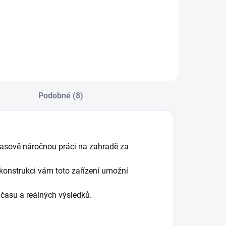
příslušenství
Do košíku
Do košíku
Podobné (8)
časově náročnou práci na zahradě za
konstrukci vám toto zařízení umožní
ry času a reálných výsledků.