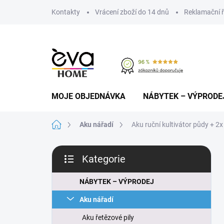
Přejít
Kontakty
Vrácení zboží do 14 dnů
Reklamační 
na
obsah
MOJE OBJEDNÁVKA
NÁBYTEK – VÝPRODE
Domů
Aku nářadí
Aku ruční kultivátor půdy + 2x
P
Kategorie
o
Přeskočit
s
kategorie
t
NÁBYTEK – VÝPRODEJ
r
Aku nářadí
a
n
Aku řetězové pily