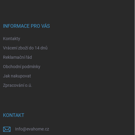
p
a
t
í
INFORMACE PRO VÁS
Kontakty
Vrácení zboží do 14 dnů
Reklamační řád
Obchodní podmínky
Jak nakupovat
Zpracování o.ú.
KONTAKT
Info
@
evahome.cz