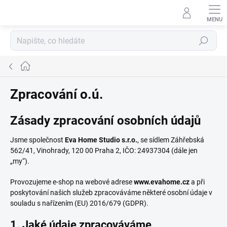
Přejít
na
obsah
Hledat
Domů
Zpracování o.ú.
Zásady zpracování osobních údajů
Jsme společnost
Eva Home Studio s.r.o.
, se sídlem Záhřebská
562/41, Vinohrady, 120 00 Praha 2, IČO: 24937304 (dále jen
„my“).
Provozujeme e-shop na webové adrese
www.evahome.cz
a při
poskytování našich služeb zpracováváme některé osobní údaje v
souladu s nařízením (EU) 2016/679 (GDPR).
1. Jaké údaje zpracováváme