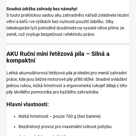
Snadná údržba zahrady bez námahy!
S touto praktickou sadou aku zahradního nářadí zvládnete řezání
větví a keřů i ve výškách bez nutnosti použití žebříku. Díky
teleskopické tyči pohodlně dosáhnete na vysoké větve přímo ze
země, což zvyšuje bezpečnost i efektivitu práce.
AKU Ruční mini řetězová pila – Silná a
kompaktní
Lehká akumulátorová řetězová pila je ideální pro menší zahradní
práce, kde jsou běžné motorové pily příliš těžké. Snadné ovládání
jednou rukou, nízká hmotnost a ergonomická rukojeť dělají z této
pily skvělého pomocníka pro každého zahradníka.
Hlavní vlastnosti:
Nízká hmotnost – pouze 700 g (bez baterie)
Bezdrátový provoz pro maximální volnost pohybu