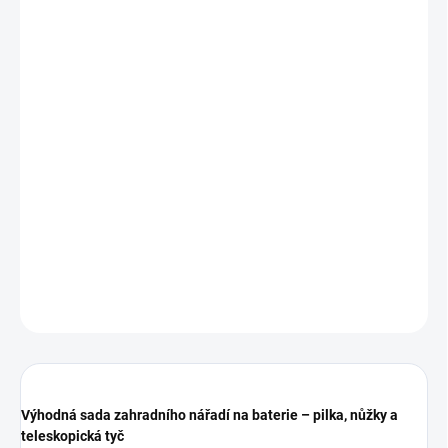
Zasíláme i na dobírku
14 dní na vrácení zboží
V případě, že nejste s produktem spokojeni,
jednoduše jej vraťte a my vám vrátíme peníze.
DETAILNÍ INFORMACE
ZEPTAT SE
Výhodná sada zahradního nářadí na baterie – pilka, nůžky a
teleskopická tyč