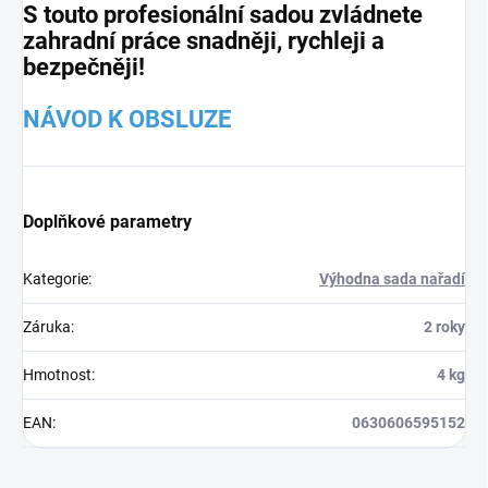
S touto profesionální sadou zvládnete
zahradní práce snadněji, rychleji a
bezpečněji!
NÁVOD K OBSLUZE
Doplňkové parametry
Kategorie
:
Výhodna sada nařadí
Záruka
:
2 roky
Hmotnost
:
4 kg
EAN
:
0630606595152