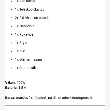
1x Aku nůžky
1x Teleskopická tyč
2x 2,0 Ah Li-ion baterie
1x Nabíječka
1x Rukavice
1x Brýle
1x Klíč
1x Olej na mazání
1x Šroubovák
Výkon:
400W
Baterie:
1,5 A
Barva:
oranžová (případně jiná dle skladové dostupnosti)