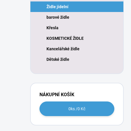
n
Židle jídelní
í
p
barové židle
a
n
Křesla
e
KOSMETICKÉ ŽIDLE
l
Kancelářské židle
Dětské židle
NÁKUPNÍ KOŠÍK
0
ks /
0 Kč