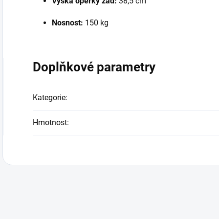
Výška opěrky zad:
38,5 cm
Nosnost:
150 kg
Doplňkové parametry
Kategorie
:
Hmotnost
: