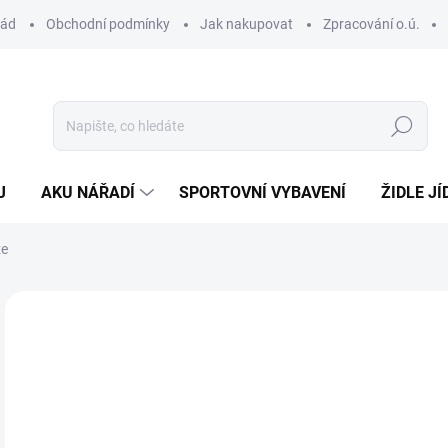
řád
Obchodní podmínky
Jak nakupovat
Zpracování o.ú.
Hledat
J
AKU NÁŘADÍ
SPORTOVNÍ VYBAVENÍ
ŽIDLE JÍ
že
9
Měr
SKL
cena
MOŽ