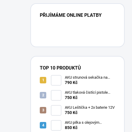
PŘIJÍMÁME ONLINE PLATBY
TOP 10 PRODUKTŮ
AKU strunová sekačka na
trávu, křovinořez + 2x baterie
790 Kč
21V
AKU tlaková čistící pistole
vapka + 2 baterie
750 Kč
AKU Leštička + 2x baterie 12V
750 Kč
AKU pilka s olejovým
mazáním, 2x baterie, 1× Řetěz,
850 Kč