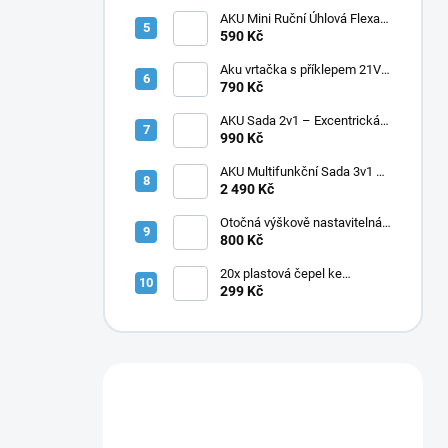
kufr
AKU Mini Ruční Úhlová Flexa
Bruska 76 mm 12V + 2x
590 Kč
Baterie
Aku vrtačka s příklepem 21V +
2 baterie v kufříku
790 Kč
AKU Sada 2v1 – Excentrická
Leštička 12V + Mini Úhlová
990 Kč
Bruska 76 mm | 4 Baterie v
Balení
AKU Multifunkční Sada 3v1 –
Tlaková myčka + Mini pila +
2 490 Kč
Zahradní nůžky 4× baterie
Otočná výškově nastavitelná
stolička s opěrkou, černá PU
800 Kč
20x plastová čepel ke
křovinořezu
299 Kč