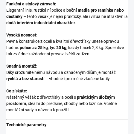
Funkční a stylový zároveň:
Elegantní linie, rustikální police a
boční madla pro ramínka nebo
deštníky
– tento věšák je nejen praktický, ale i vizuálně atraktivní a
dodá interiéru industriální charakter
.
Vysoká nosnost:
Pevná konstrukce z oceli a kvalitní dřevotřísky unese opravdu
hodně:
police až 25 kg
,
tyč 20 kg
, každý háček 2,3 kg. Spolehlivě
tak zvládne každodenní provoz i větší zatížení.
Snadná montáž:
Díky srozumitelnému návodu a označeným dílům je montáž
rychlá a bez starostí
– vhodné i pro méně zkušené kutily.
Co získáte:
Nástěnný věšák z dřevotřísky a oceli s
praktickým úložným
prostorem
, ideální do předsíně, chodby nebo ložnice. Včetně
montážní sady a návodu k použití.
Technické parametry: