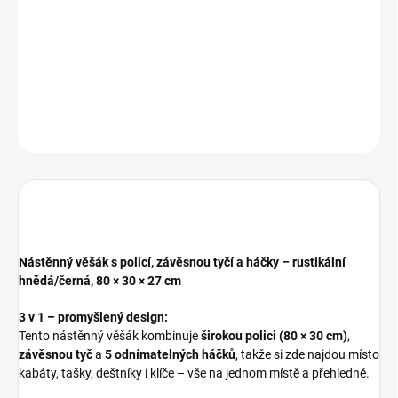
při nákupu nad 3 000 Kč
Snadné vrácení
14 dní na vrácení zboží
DETAILNÍ INFORMACE
ZEPTAT SE
Nástěnný věšák s policí, závěsnou tyčí a háčky – rustikální
hnědá/černá, 80 × 30 × 27 cm
3 v 1 – promyšlený design:
Tento nástěnný věšák kombinuje
širokou polici (80 × 30 cm)
,
závěsnou tyč
a
5 odnímatelných háčků
, takže si zde najdou místo
kabáty, tašky, deštníky i klíče – vše na jednom místě a přehledně.