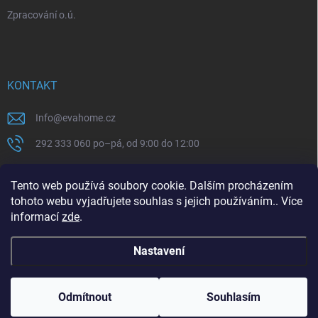
Zpracování o.ú.
KONTAKT
Info
@
evahome.cz
292 333 060 po–pá, od 9:00 do 12:00
Tento web používá soubory cookie. Dalším procházením
tohoto webu vyjadřujete souhlas s jejich používáním.. Více
informací
zde
.
Nastavení
Copyright 2026
EvaHome.cz
. Všechna práva vyhrazena.
Odmítnout
Souhlasím
Vytvořil Shoptet