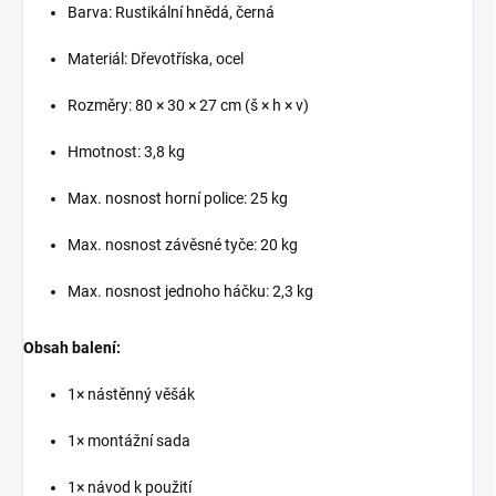
Barva: Rustikální hnědá, černá
Materiál: Dřevotříska, ocel
Rozměry: 80 × 30 × 27 cm (š × h × v)
Hmotnost: 3,8 kg
Max. nosnost horní police: 25 kg
Max. nosnost závěsné tyče: 20 kg
Max. nosnost jednoho háčku: 2,3 kg
Obsah balení:
1× nástěnný věšák
1× montážní sada
1× návod k použití