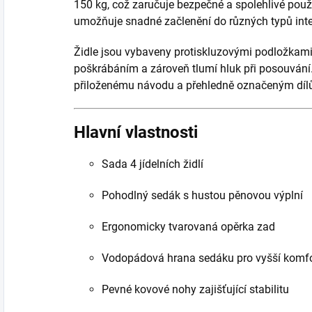
150 kg, což zaručuje bezpečné a spolehlivé pou
umožňuje snadné začlenění do různých typů inte
Židle jsou vybaveny protiskluzovými podložkami
poškrábáním a zároveň tlumí hluk při posouvání
přiloženému návodu a přehledně označeným díl
Hlavní vlastnosti
Sada 4 jídelních židlí
Pohodlný sedák s hustou pěnovou výplní
Ergonomicky tvarovaná opěrka zad
Vodopádová hrana sedáku pro vyšší komfo
Pevné kovové nohy zajišťující stabilitu