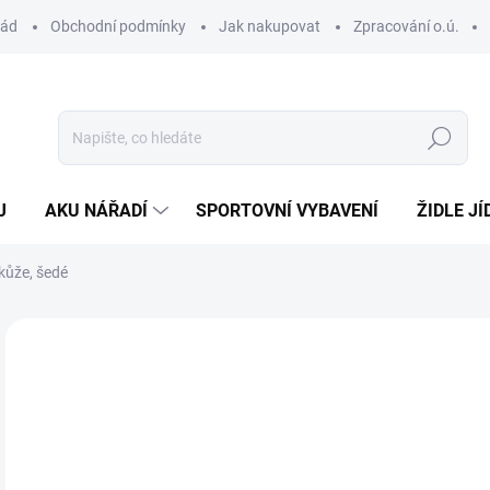
řád
Obchodní podmínky
Jak nakupovat
Zpracování o.ú.
Hledat
J
AKU NÁŘADÍ
SPORTOVNÍ VYBAVENÍ
ŽIDLE JÍ
 kůže, šedé
3 
Měr
800 
cena
MO
MOŽ