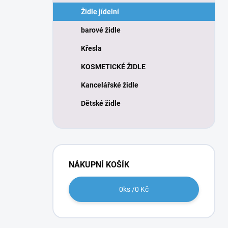
n
Židle jídelní
í
p
barové židle
a
n
Křesla
e
KOSMETICKÉ ŽIDLE
l
Kancelářské židle
Dětské židle
NÁKUPNÍ KOŠÍK
0
ks /
0 Kč