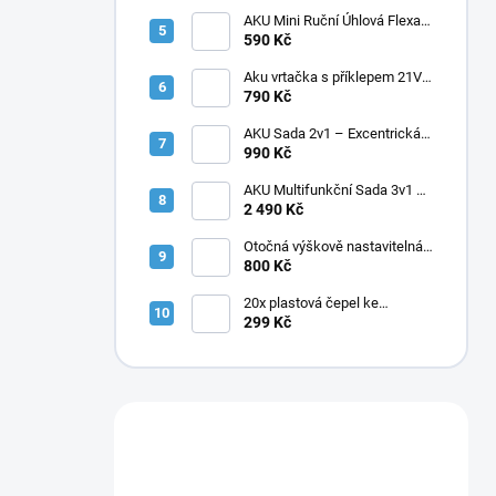
kufr
AKU Mini Ruční Úhlová Flexa
Bruska 76 mm 12V + 2x
590 Kč
Baterie
Aku vrtačka s příklepem 21V +
2 baterie v kufříku
790 Kč
AKU Sada 2v1 – Excentrická
Leštička 12V + Mini Úhlová
990 Kč
Bruska 76 mm | 4 Baterie v
Balení
AKU Multifunkční Sada 3v1 –
Tlaková myčka + Mini pila +
2 490 Kč
Zahradní nůžky 4× baterie
Otočná výškově nastavitelná
stolička s opěrkou, černá PU
800 Kč
20x plastová čepel ke
křovinořezu
299 Kč