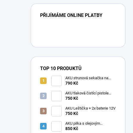
PŘIJÍMÁME ONLINE PLATBY
TOP 10 PRODUKTŮ
AKU strunová sekačka na
trávu, křovinořez + 2x baterie
790 Kč
21V
AKU tlaková čistící pistole
vapka + 2 baterie
750 Kč
AKU Leštička + 2x baterie 12V
750 Kč
AKU pilka s olejovým
mazáním, 2x baterie, 1× Řetěz,
850 Kč